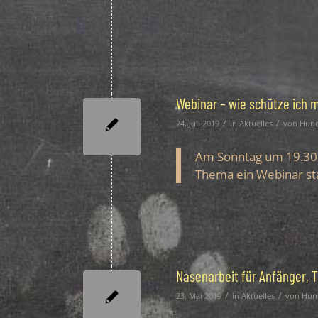
Webinar – wie schütze ich 
/
/
24. Juli 2019
in
Aktuelles
von
Hund
Am Sonntag um 19.30 
Thema ein Webinar sta
Nasenarbeit für Anfänger, T
/
/
23. Mai 2019
in
Aktuelles
von
Hun