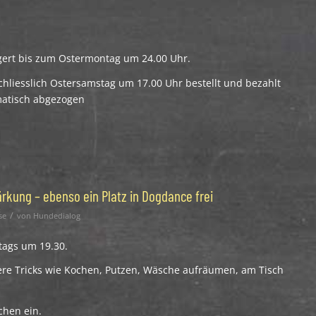
ngert bis zum Ostermontag um 24.00 Uhr.
chliesslich Ostersamstag um 17.00 Uhr bestellt und bezahlt
matisch abgezogen
rkung – ebenso ein Platz in Dogdance frei
/
se
von
Hundedialog
tags um 19.30.
ere Tricks wie Kochen, Putzen, Wäsche aufräumen, am Tisch
chen ein.