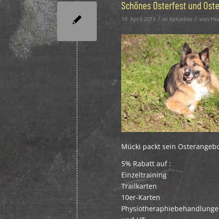
Schönes Osterfest und Ost
/
/
19. April 2019
in
Aktuelles
von
Hu
Mücki packt sein Osterangebo
5% Rabatt auf :
Einzeltraining
Trailkarten
10er-Karten
Physiotheraphiebehandlungen