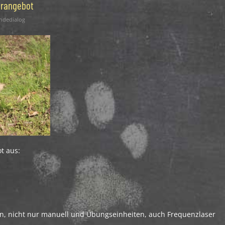
erangebot
ndedialog
t aus:
, nicht nur manuell und Übungseinheiten, auch Frequenzlaser