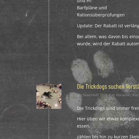
und HT
Barfpläne und
Rationsüberprüfungen
Update: Der Rabatt ist verlä
Bei allem, was davon bis eins
wurde, wird der Rabatt auto
Die Trickdogs suchen Verstä
/
18. Dezember 2018
in
Aktuelles
,
Kur
Die Trickdogs sind immer frei
Hier üben wir etwas komplex
essen,
zählen bis hin zu kurzen Sket