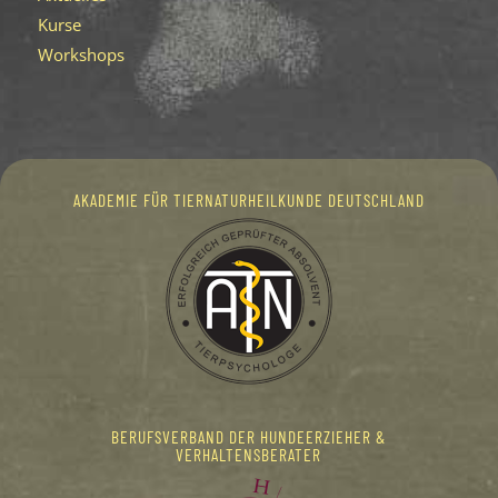
Kurse
Workshops
AKADEMIE FÜR TIERNATURHEILKUNDE DEUTSCHLAND
BERUFSVERBAND DER HUNDEERZIEHER &
VERHALTENSBERATER